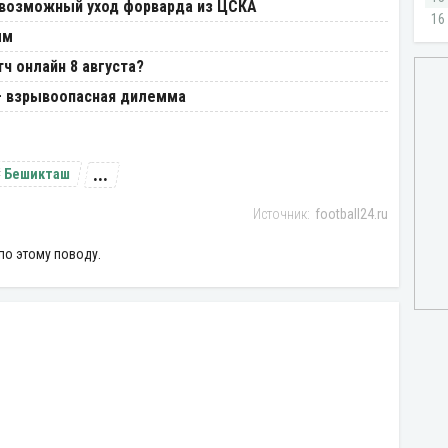
 возможный уход форварда из ЦСКА
ым
ч онлайн 8 августа?
 – взрывоопасная дилемма
...
Бешикташ
football24.ru
по этому поводу.