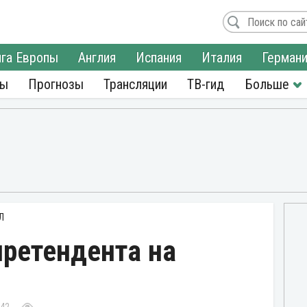
га Европы
Англия
Испания
Италия
Герман
ры
Прогнозы
Трансляции
ТВ-гид
Л
претендента на