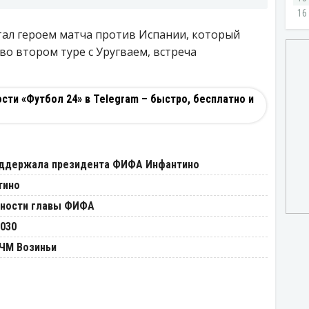
тал героем матча против Испании, который
во втором туре с Уругваем, встреча
ти «Футбол 24» в Telegram – быстро, бесплатно и
оддержала президента ФИФА Инфантино
тино
жности главы ФИФА
030
 ЧМ Возиньи