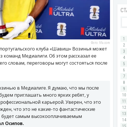
Фото: fifa.com
 португальского клуба «Шавиш» Возинья может
з команд Медиалиги. Об этом рассказал ее
его словам, переговоры могут состояться после
озинью в Медиалиге. Я думаю, что мы после
удем приглашать много ярких ребят, у
 профессиональной карьерой. Уверен, что это
жден, что это не какие-то фантастические
не будет самым высокооплачиваемым
ал Осипов.