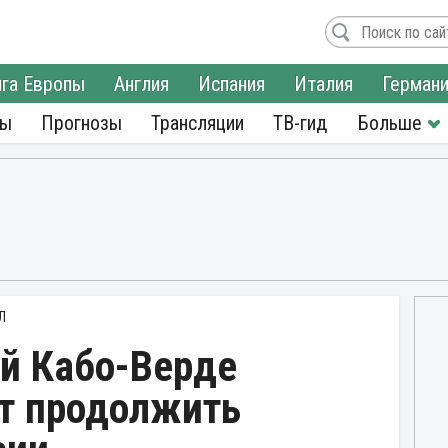
га Европы
Англия
Испания
Италия
Герман
ры
Прогнозы
Трансляции
ТВ-гид
Л
ой Кабо-Верде
т продолжить