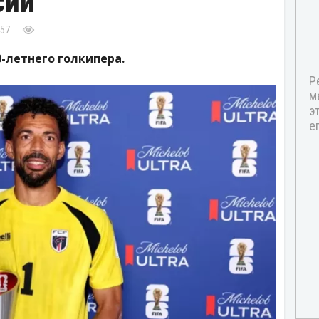
сии
:57
-летнего голкипера.