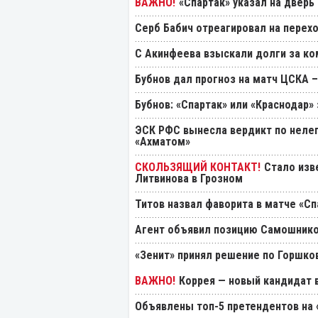
«Спартак» указал на дверь
Серб Бабич отреагировал на перехо
С Акинфеева взыскали долги за ко
Бубнов дал прогноз на матч ЦСКА –
Бубнов: «Спартак» или «Краснодар»
ЭСК РФС вынесла вердикт по нелеп
«Ахматом»
Стало изв
Литвинова в Грозном
Титов назвал фаворита в матче «Сп
Агент объявил позицию Самошнико
«Зенит» принял решение по Горшко
Коррея — новый кандидат в
Объявлены топ-5 претендентов на 