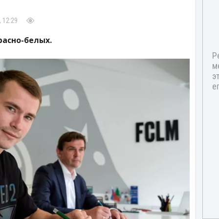
 12:29
расно-белых.