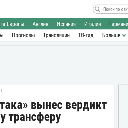
га Европы
Англия
Испания
Италия
Герман
ры
Прогнозы
Трансляции
ТВ-гид
Л
ртака» вынес вердикт
у трансферу