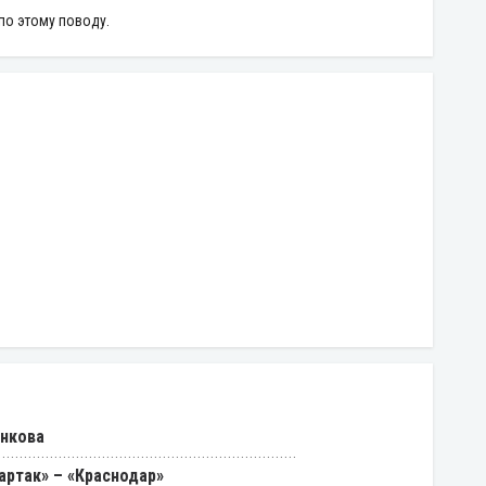
по этому поводу.
енкова
артак» – «Краснодар»