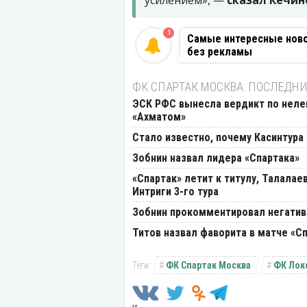
усилением», —
сказал Кечин
1
Самые интересные новос
без рекламы
ФК СПАРТАК МОСКВА: ПОСЛЕДНИ
ЭСК РФС вынесла вердикт по нелеп
«Ахматом»
Стало известно, почему Касинтура
Зобнин назвал лидера «Спартака»
«Спартак» летит к титулу, Талалае
Интриги 3-го тура
Зобнин прокомментировал негатив
Титов назвал фаворита в матче «Сп
ФК Спартак Москва
ФК Лок