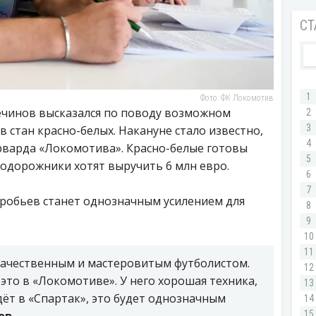
Фото: ФК Локомотив
ечинов высказался по поводу возможном
 стан красно-белых. Накануне стало известно,
рварда «Локомотива». Красно-белые готовы
одорожники хотят выручить 6 млн евро.
оробьев станет однозначным усилением для
качественным и мастеровитым футболистом.
это в «Локомотиве». У него хорошая техника,
дёт в «Спартак», это будет однозначным