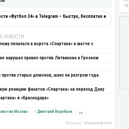
ов
.
ти «Футбол 24» в Telegram – быстро, бесплатно и
Е НОВОСТИ
ому пенальти в ворота «Спартака» в матче с
 не нарушал правил против Литвинова в Грозном
в против старых демонов, шанс на разгром года.
ную реакцию фанатов «Спартака» на переход Даку
артака» и «Краснодара»
...
омотив Москва
Дмитрий Воробьев
championat.com