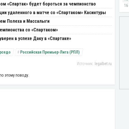
ром «Спартак» будет бороться за чемпионство
ции удаленного в матче со «Спартаком» Касинтуры
щем Полеха и Массалыги
чемпионства со «Спартаком»
уверен в успехе Даку в «Спартаке»
арседо
Российская Премьер-Лига (РПЛ)
legalbet.ru
по этому поводу.