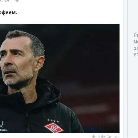
19:24
офеем.
Фото: ФК Спартак