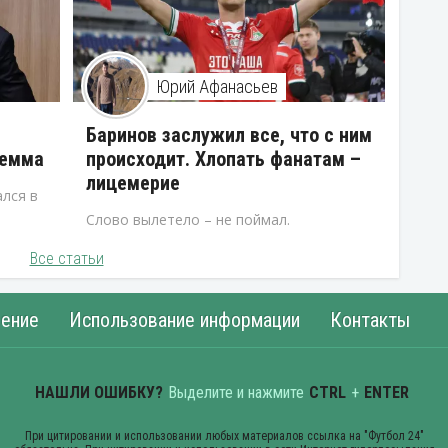
Юрий Афанасьев
В
Баринов заслужил все, что с ним
лемма
происходит. Хлопать фанатам –
лицемерие
лся в
Слово вылетело – не поймал.
Все статьи
ение
Использование информации
Контакты