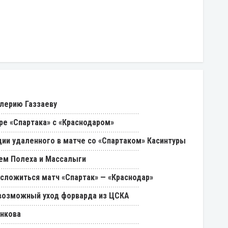
лерию Газзаеву
ре «Спартака» с «Краснодаром»
ии удаленного в матче со «Спартаком» Касинтуры
ем Полеха и Массалыги
 сложиться матч «Спартак» — «Краснодар»
возможный уход форварда из ЦСКА
енкова