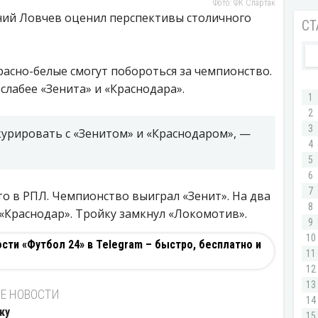
Фото: ФК Спартак
ений Ловчев оценил перспективы столичного
красно-белые смогут побороться за чемпионство.
 слабее «Зенита» и «Краснодара».
курировать с «Зенитом» и «Краснодаром», —
то в РПЛ. Чемпионство выиграл «Зенит». На два
 «Краснодар». Тройку замкнул «Локомотив».
ти «Футбол 24» в Telegram – быстро, бесплатно и
Е НОВОСТИ
ку