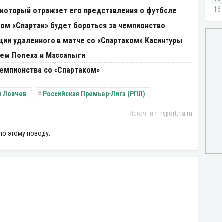
, который отражает его представления о футболе
ром «Спартак» будет бороться за чемпионство
ции удаленного в матче со «Спартаком» Касинтуры
щем Полеха и Массалыги
чемпионства со «Спартаком»
й Ловчев
Российская Премьер-Лига (РПЛ)
rsport.ria.ru
по этому поводу.