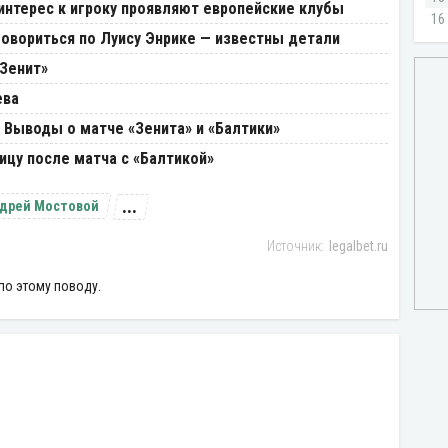
интерес к игроку проявляют европейские клубы
говориться по Луису Энрике — известны детали
«Зенит»
ева
 Выводы о матче «Зенита» и «Балтики»
ицу после матча с «Балтикой»
...
дрей Мостовой
legalbet.ru
по этому поводу.