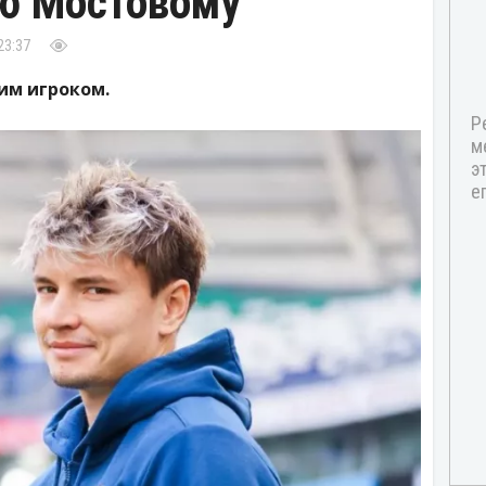
ю Мостовому
23:37
им игроком.