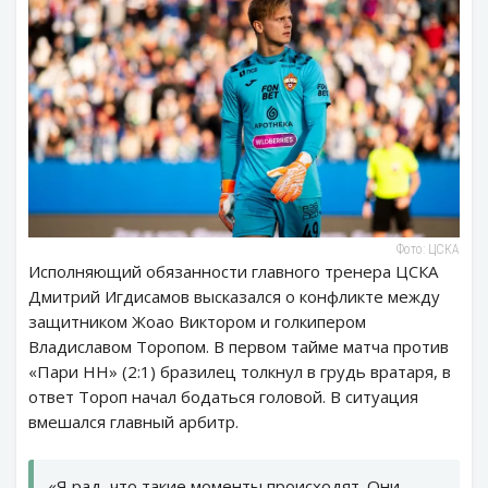
Фото: ЦСКА
Исполняющий обязанности главного тренера ЦСКА
Дмитрий Игдисамов высказался о конфликте между
защитником Жоао Виктором и голкипером
Владиславом Торопом. В первом тайме матча против
«Пари НН» (2:1) бразилец толкнул в грудь вратаря, в
ответ Тороп начал бодаться головой. В ситуация
вмешался главный арбитр.
«Я рад, что такие моменты происходят. Они