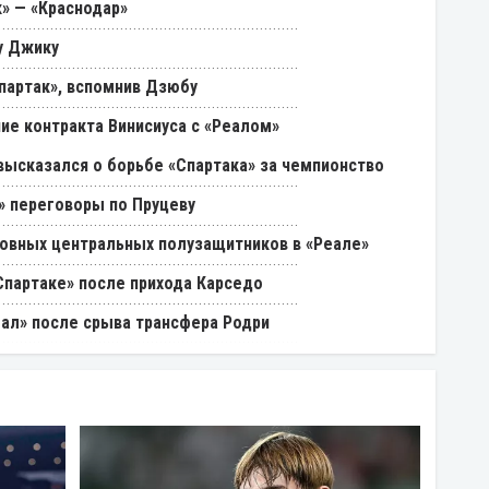
к» — «Краснодар»
у Джику
партак», вспомнив Дзюбу
ие контракта Винисиуса с «Реалом»
 высказался о борьбе «Спартака» за чемпионство
» переговоры по Пруцеву
овных центральных полузащитников в «Реале»
Спартаке» после прихода Карседо
еал» после срыва трансфера Родри