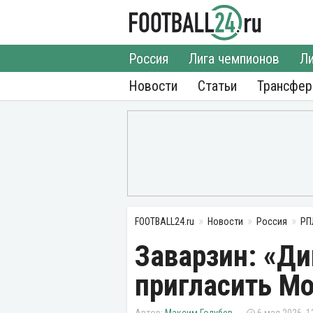
Россия
Лига чемпионов
Ли
Новости
Статьи
Трансфе
FOOTBALL24.ru
Новости
Россия
РП
Заварзин: «Д
пригласить М