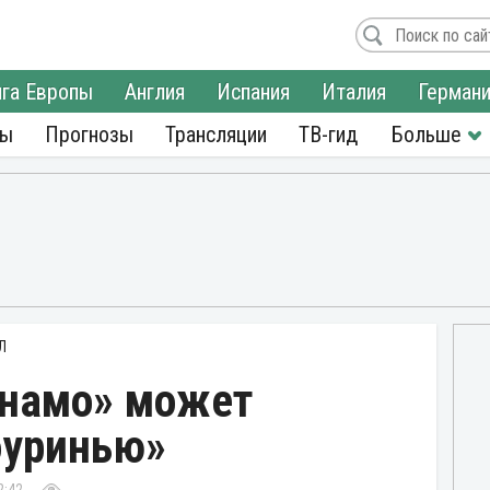
га Европы
Англия
Испания
Италия
Герман
ры
Прогнозы
Трансляции
ТВ-гид
Л
инамо» может
оуринью»