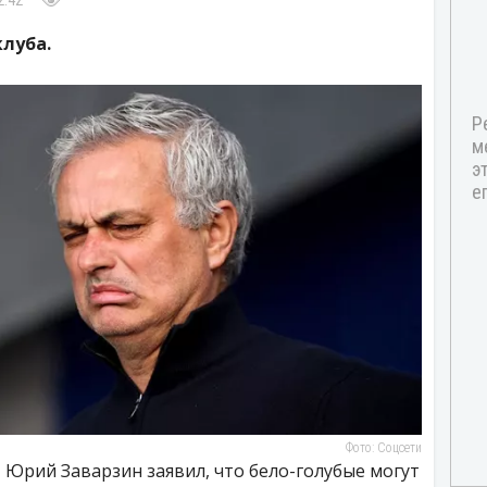
2:42
луба.
Фото: Соцсети
Юрий Заварзин заявил, что бело-голубые могут