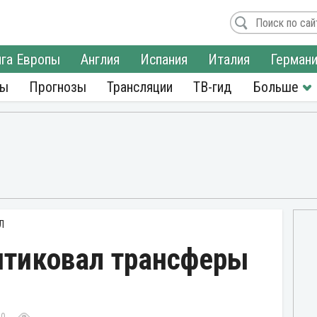
га Европы
Англия
Испания
Италия
Герман
ры
Прогнозы
Трансляции
ТВ-гид
Л
итиковал трансферы