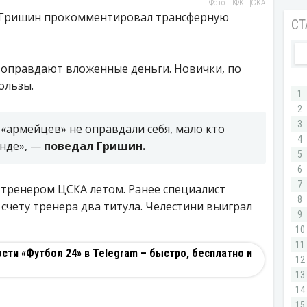
Фото: ПФК ЦСКА
р Гришин прокомментировал трансферную
е оправдают вложенные деньги. Новички, по
ользы.
«армейцев» не оправдали себя, мало кто
анде», —
поведал Гришин.
 тренером ЦСКА летом. Ранее специалист
 счету тренера два титула. Челестини выиграл
ти «Футбол 24» в Telegram – быстро, бесплатно и
И