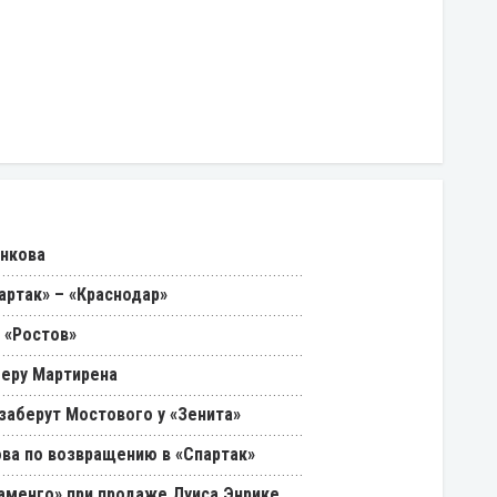
енкова
артак» – «Краснодар»
 «Ростов»
феру Мартирена
 заберут Мостового у «Зенита»
ва по возвращению в «Спартак»
ламенго» при продаже Луиса Энрике