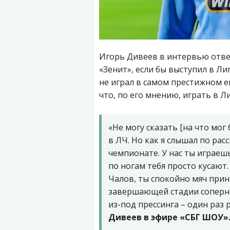
Игорь Дивеев в интервью ответ
«Зенит», если бы выступил в Ли
не играл в самом престижном е
что, по его мнению, играть в Л
«Не могу сказать [на что мог
в ЛЧ. Но как я слышал по рас
чемпионате. У нас ты играеш
по ногам тебя просто кусают.
Чалов, ты спокойно мяч прин
завершающей стадии соперн
из-под прессинга – один раз 
Дивеев в эфире «СБГ ШОУ»