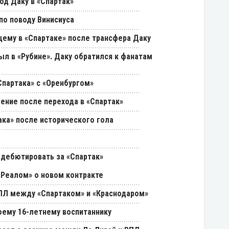
од Даку в «Спартак»
о поводу Винисиуса
щему в «Спартаке» после трансфера Даку
был в «Рубине». Даку обратился к фанатам
партака» с «Оренбургом»
ение после перехода в «Спартак»
ака» после исторического гола
 дебютировать за «Спартак»
«Реалом» о новом контракте
РПЛ между «Спартаком» и «Краснодаром»
оему 16-летнему воспитаннику