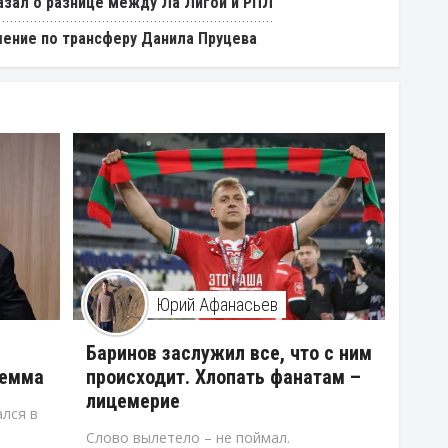
азал о разнице между Ла Лигой и РПЛ
ение по трансферу Данила Пруцева
Юрий Афанасьев
В
Баринов заслужил все, что с ним
лемма
происходит. Хлопать фанатам –
лицемерие
лся в
Слово вылетело – не поймал.