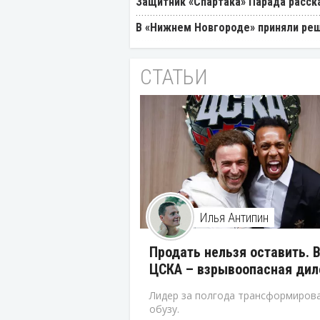
Защитник «Спартака» Парада расск
В «Нижнем Новгороде» приняли реш
СТАТЬИ
Илья Антипин
Продать нельзя оставить. 
ЦСКА – взрывоопасная ди
Лидер за полгода трансформирова
обузу.