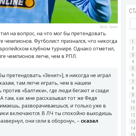
Фото: Зенит
ил на вопрос, на что мог бы претендовать
ге чемпионов. Футболист признался, что никогда
вропейском клубном турнире. Однако отметил,
иге чемпионов легче, чем в РПЛ.
 бы претендовать «Зенит»], я никогда не играл
сказам, там легче играть, чем в нашем
ь против «Балтики», где люди бегают и сзади
 А там, как мне рассказывал тот же Федя
имаешь, разворачиваешься, и только уже в
ики включаются. В ЛЧ ты спокойно выходишь
развернул, они сели в оборону», –
сказал
.