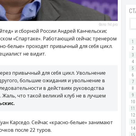
Фото: fnl.pro
йтед» и сборной России Андрей Канчельскис
вском «Спартаке». Работающий сейчас тренером
сно-белые» проходят привычный для себя цикл.
ециалист не видит.
через привычный для себя цикл. Увольнение
другого, большие ожидания и увольнение в
следовательности в действиях руководства
о. Жаль, что такой великий клуб не в лучшем
ьскис.
Хуан Карседо. Сейчас «красно-белые» занимают
очков после 22 туров.