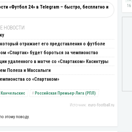
ти «Футбол 24» в Telegram – быстро, бесплатно и
Е НОВОСТИ
ку
, который отражает его представления о футболе
ром «Спартак» будет бороться за чемпионство
ции удаленного в матче со «Спартаком» Касинтуры
щем Полеха и Массалыги
чемпионства со «Спартаком»
 Канчельскис
Российская Премьер-Лига (РПЛ)
euro-football.ru
по этому поводу.