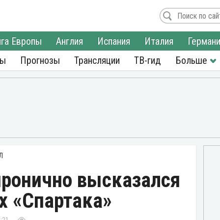
га Европы
Англия
Испания
Италия
Герман
ры
Прогнозы
Трансляции
ТВ-гид
Л
иронично высказался
х «Спартака»