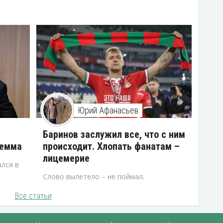
Юрий Афанасьев
В
Баринов заслужил все, что с ним
лемма
происходит. Хлопать фанатам –
лицемерие
лся в
Слово вылетело – не поймал.
Все статьи