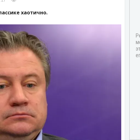
:21
лассике хаотично.