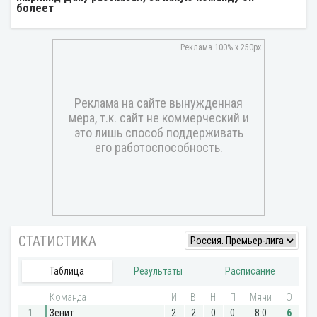
болеет