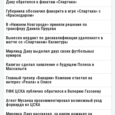
Даку обратился к фанатам «Спартака»
Губерниев обозначил фаворита в игре «Спартака» с
«Краснодаром»
В «Нижнем Новгороде» приняли решение по
трансферу Данила Пруцева
Вынесен вердикт по дисквалификации удаленного в
матче со «Спартаком» Касинтуры
Мирлинд Даку выделил двух своих футбольных
кумиров
Кахигао сделал заявление о будущем Полеха и
Массалыги
Главный тренер «Баварии» Компани ответил на
интерес «Реала» к Олисе
ПФК ЦСКА публично обратился к Валерию Газзаеву
Агент Мусаева прокомментировал возможный уход
форварда из ЦСКА
Мирлинд Даку рассказал, за какую команду он