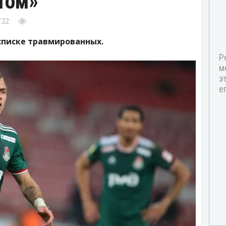
том»
:22
списке травмированных.