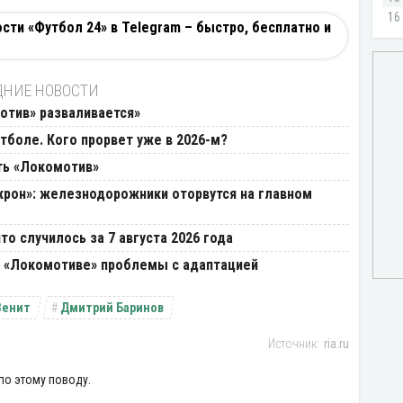
ти «Футбол 24» в Telegram – быстро, бесплатно и
ДНИЕ НОВОСТИ
отив» разваливается»
тболе. Кого прорвет уже в 2026-м?
ть «Локомотив»
крон»: железнодорожники оторвутся на главном
то случилось за 7 августа 2026 года
 в «Локомотиве» проблемы с адаптацией
Зенит
Дмитрий Баринов
ria.ru
по этому поводу.