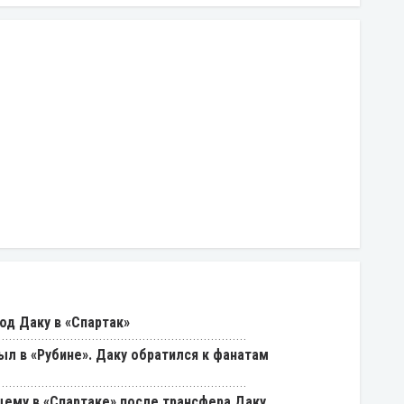
од Даку в «Спартак»
был в «Рубине». Даку обратился к фанатам
щему в «Спартаке» после трансфера Даку