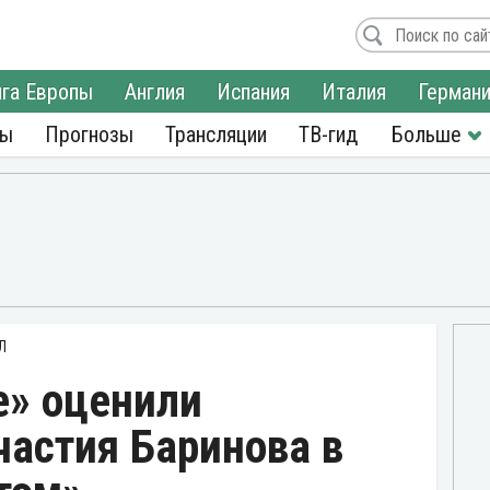
га Европы
Англия
Испания
Италия
Герман
ры
Прогнозы
Трансляции
ТВ-гид
Л
е» оценили
частия Баринова в