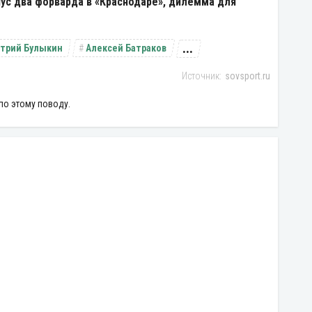
нус два форварда в «Краснодаре», дилемма для
...
трий Булыкин
Алексей Батраков
sovsport.ru
по этому поводу.