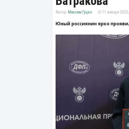
Батракова
Максим Гуцко
11 января 2025,
Юный россиянин ярко проявил