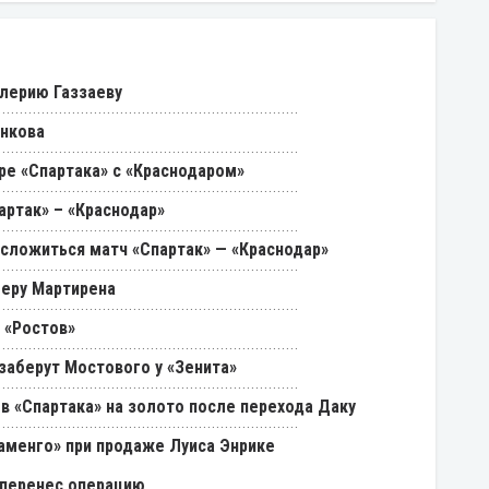
лерию Газзаеву
енкова
ре «Спартака» с «Краснодаром»
артак» – «Краснодар»
 сложиться матч «Спартак» — «Краснодар»
феру Мартирена
 «Ростов»
 заберут Мостового у «Зенита»
в «Спартака» на золото после перехода Даку
ламенго» при продаже Луиса Энрике
 перенес операцию