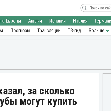
га Европы
Англия
Испания
Италия
Герман
ры
Прогнозы
Трансляции
ТВ-гид
Л
азал, за сколько
убы могут купить