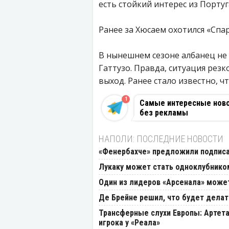
есть стойкий интерес из Португ
Ранее за Хюсаем охотился «Спа
В нынешнем сезоне албанец не
Гаттузо. Правда, ситуация резк
выход. Ранее стало известно, ч
1
Самые интересные новос
без рекламы
НАПОЛИ: ПОСЛЕДНИЕ НОВОСТИ
«Фенербахче» предложили подписа
Лукаку может стать одноклубнико
Один из лидеров «Арсенала» может
Де Брейне решил, что будет дела
Трансферные слухи Европы: Артета
игрока у «Реала»