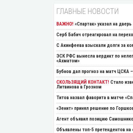
ГЛАВНЫЕ НОВОСТИ
«Спартак» указал на дверь
Серб Бабич отреагировал на перехо
С Акинфеева взыскали долги за ко
ЭСК РФС вынесла вердикт по нелеп
«Ахматом»
Бубнов дал прогноз на матч ЦСКА –
Стало изв
Литвинова в Грозном
Титов назвал фаворита в матче «Сп
«Зенит» принял решение по Горшко
Агент объявил позицию Самошнико
Объявлены топ-5 претендентов на 