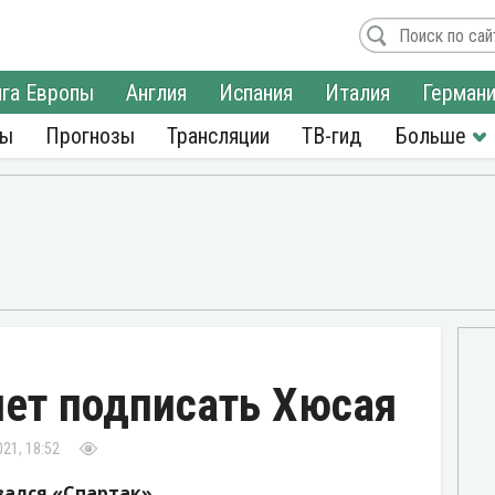
га Европы
Англия
Испания
Италия
Герман
ры
Прогнозы
Трансляции
ТВ-гид
чет подписать Хюсая
21, 18:52
ался «Спартак».