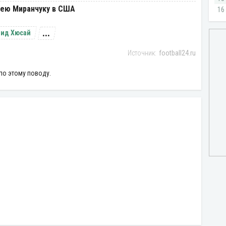
сею Миранчуку в США
...
еид Хюсай
football24.ru
по этому поводу.