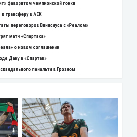
нит» фаворитом чемпионской гонки
 к трансферу в АЕК
таты переговоров Винисиуса с «Реалом»
трят матч «Спартака»
Реала» о новом соглашении
оде Даку в «Спартак»
 скандального пенальти в Грозном