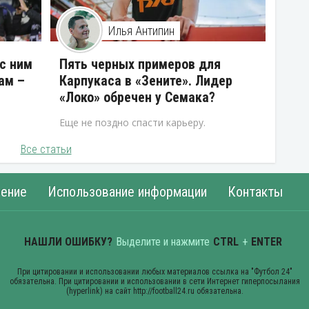
Илья Антипин
 с ним
Пять черных примеров для
ам –
Карпукаса в «Зените». Лидер
«Локо» обречен у Семака?
Еще не поздно спасти карьеру.
Все статьи
ение
Использование информации
Контакты