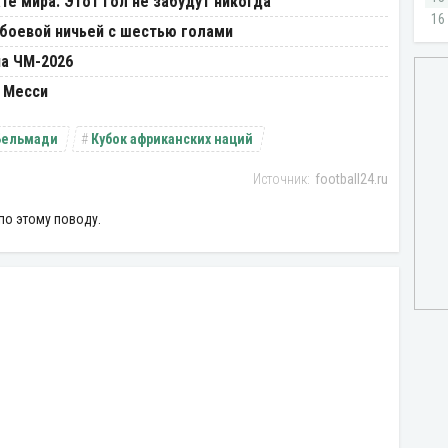
те мира. Этот гол не забудут никогда
 боевой ничьей с шестью голами
на ЧМ-2026
 Месси
Бельмади
Кубок африканских наций
football24.ru
по этому поводу.