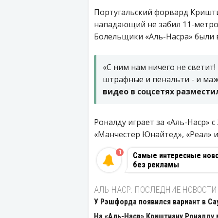
Португальский форвард Кришти
нападающий не забил 11-метро
Болельщики «Аль-Насра» были в
«С ним нам ничего не светит!
штрафные и пенальти - и маже
видео в соцсетях размести
Роналду играет за «Аль-Наср» с
«Манчестер Юнайтед», «Реал» и
1
Самые интересные новос
без рекламы
АЛЬ-НАСР: ПОСЛЕДНИЕ НОВОСТИ
У Рэшфорда появился вариант в Са
На «Аль-Наср» Криштиану Роналду 