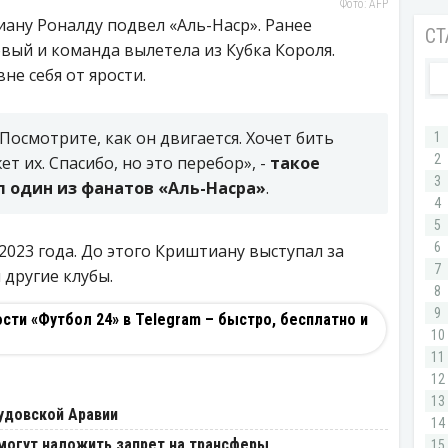
Фото: AFP
ану Роналду подвел «Аль-Наср». Ранее
вый и команда вылетела из Кубка Короля.
не себя от ярости.
 Посмотрите, как он двигается. Хочет бить
т их. Спасибо, но это перебор», -
такое
л один из фанатов «Аль-Насра»
.
 2023 года. До этого Криштиану выступал за
 другие клубы.
ти «Футбол 24» в Telegram – быстро, бесплатно и
удовской Аравии
могут наложить запрет на трансферы