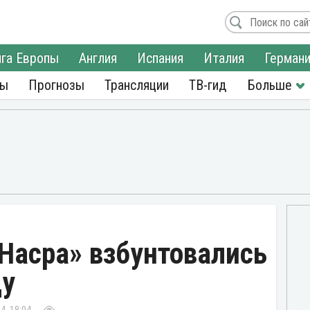
га Европы
Англия
Испания
Италия
Герман
ры
Прогнозы
Трансляции
ТВ-гид
Насра» взбунтовались
ду