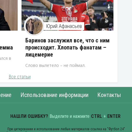
Юрий Афанасьев
В
Баринов заслужил все, что с ним
лемма
происходит. Хлопать фанатам –
лицемерие
лся в
Слово вылетело – не поймал.
Все статьи
ение
Использование информации
Контакты