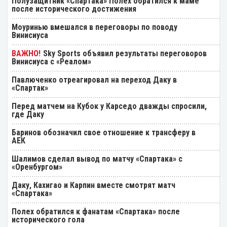
Полузащитник «Спартака» Полех обратился к маме
после исторического достижения
Моуринью вмешался в переговоры по поводу
Винисиуса
Sky Sports объявил результаты переговоров
Винисиуса с «Реалом»
Павлюченко отреагировал на переход Даку в
«Спартак»
Перед матчем на Кубок у Карседо дважды спросили,
где Даку
Баринов обозначил свое отношение к трансферу в
АЕК
Шалимов сделал вывод по матчу «Спартака» с
«Оренбургом»
Даку, Кахигао и Карпин вместе смотрят матч
«Спартака»
Полех обратился к фанатам «Спартака» после
исторического гола