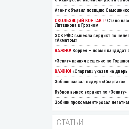
Агент объявил позицию Самошнико
Стало изв
Литвинова в Грозном
ЭСК РФС вынесла вердикт по нелеп
«Ахматом»
Коррея — новый кандидат в
«Зенит» принял решение по Горшко
«Спартак» указал на дверь
Зобнин назвал лидера «Спартака»
Бубнов вынес вердикт по «Зениту»
Зобнин прокомментировал негативн
СТАТЬИ