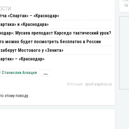
ВОСТИ
ча «Спартак» – «Краснодар»
артака» и «Краснодара»
нодар»: Мусаев преподаст Карседо тактический урок?
Что можно будет посмотреть бесплатно в России
 заберут Мостового у «Зенита»
артак» – «Краснодар»
...
Станислав Агкацев
sport-express.ru
по этому поводу.