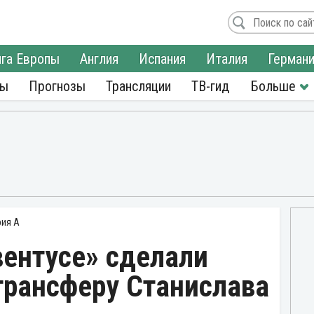
га Европы
Англия
Испания
Италия
Герман
ры
Прогнозы
Трансляции
ТВ-гид
рия А
ентусе» сделали
трансферу Станислава