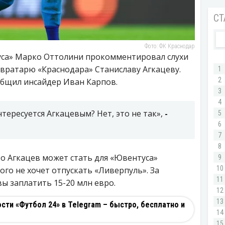
Фото: ФК Краснодар
са» Марко Оттолини прокомментировал слухи
к вратарю «Краснодара» Станиславу Агкацеву.
бщил инсайдер Иван Карпов.
тересуется Агкацевым? Нет, это не так»,
-
то Агкацев может стать для «Ювентуса»
ого не хочет отпускать «Ливерпуль». За
ы заплатить 15-20 млн евро.
ти «Футбол 24» в Telegram – быстро, бесплатно и