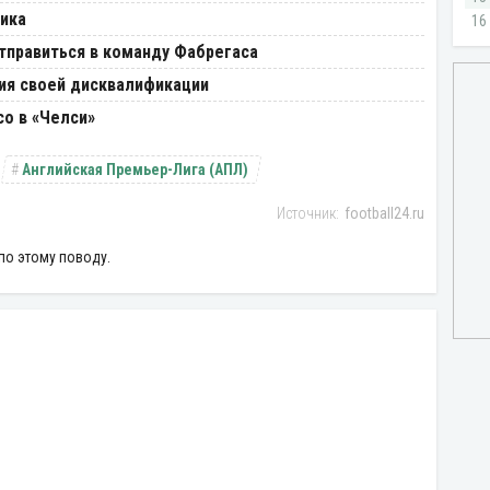
ика
тправиться в команду Фабрегаса
ия своей дисквалификации
о в «Челси»
Английская Премьер-Лига (АПЛ)
football24.ru
по этому поводу.