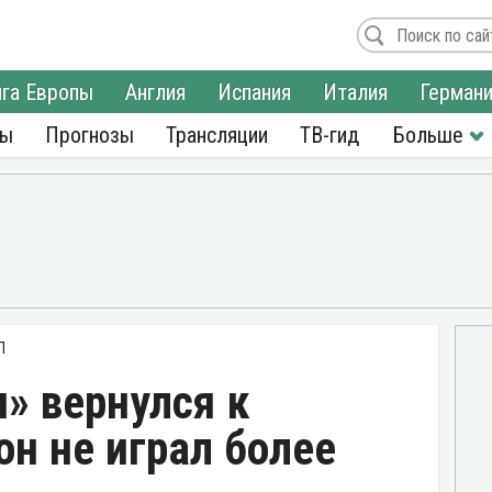
га Европы
Англия
Испания
Италия
Герман
ры
Прогнозы
Трансляции
ТВ-гид
Л
» вернулся к
он не играл более