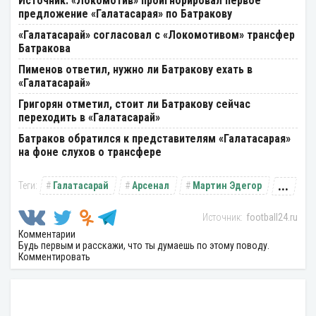
Источник: «Локомотив» проигнорировал первое
предложение «Галатасарая» по Батракову
«Галатасарай» согласовал с «Локомотивом» трансфер
Батракова
Пименов ответил, нужно ли Батракову ехать в
«Галатасарай»
Григорян отметил, стоит ли Батракову сейчас
переходить в «Галатасарай»
Батраков обратился к представителям «Галатасарая»
на фоне слухов о трансфере
...
Галатасарай
Арсенал
Мартин Эдегор
football24.ru
Комментарии
Будь первым и расскажи, что ты думаешь по этому поводу.
Комментировать