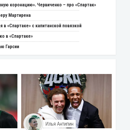
ную коронацию». Червиченко – про «Спартак»
феру Мартирена
я в «Спартаке» с капитанской повязкой
ко в «Спартаке»
аю Гарсии
Илья Антипин