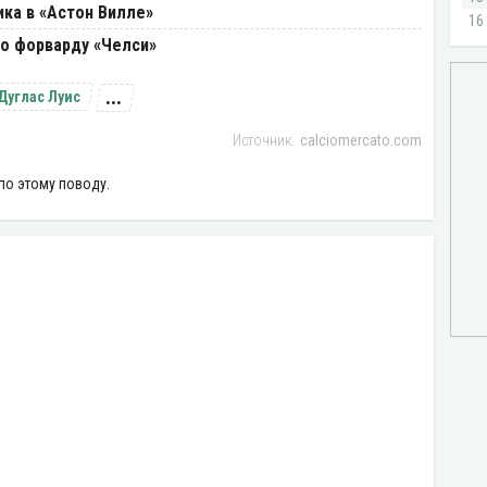
ка в «Астон Вилле»
по форварду «Челси»
...
Дуглас Луис
calciomercato.com
по этому поводу.