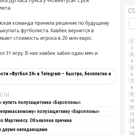
ка Дугласа Луиса у «Ювентуса». Срок
лета.
мская команда приняла решение по будущему
выкупать футболиста. Хавбек вернется в
вает стоимость игрока в 20 млн евро.
л 31 игру. В них хавбек забил один мяч и
ти «Футбол 24» в Telegram – быстро, бесплатно и
ОСТИ
» купить полузащитника «Барселоны»
неприкасаемому» полузащитнику «Барселоны»
о Мартинесу. Объявлена причина
ся двумя нападающими