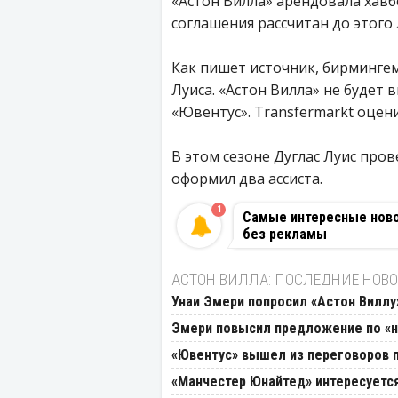
«Астон Вилла» арендовала хавбе
соглашения рассчитан до этого 
Как пишет источник, бирминге
Луиса. «Астон Вилла» не будет 
«Ювентус». Transfermarkt оцени
В этом сезоне Дуглас Луис прове
оформил два ассиста.
1
Самые интересные новос
без рекламы
АСТОН ВИЛЛА: ПОСЛЕДНИЕ НОВ
Унаи Эмери попросил «Астон Виллу
Эмери повысил предложение по «
«Ювентус» вышел из переговоров п
«Манчестер Юнайтед» интересует