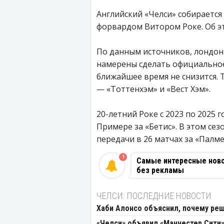
Английский «Челси» собирается
форвардом Витором Роке. Об эт
По данным источников, лондон
намерены сделать официальное 
ближайшее время не снизится. 
— «Тоттенхэм» и «Вест Хэм».
20-летний Роке с 2023 по 2025 
Примере за «Бетис». В этом сез
передачи в 26 матчах за «Палм
1
Самые интересные новос
без рекламы
ЧЕЛСИ: ПОСЛЕДНИЕ НОВОСТИ
Хаби Алонсо объяснил, почему реш
«Челси» объявил «Манчестер Сити»