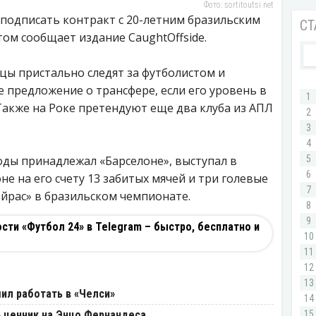
Фото: sortitoutsi.net
 подписать контракт с 20-летним бразильским
ом сообщает издание CaughtOffside.
цы пристально следят за футболистом и
предложение о трансфере, если его уровень в
Также на Роке претендуют еще два клуба из АПЛ
годы принадлежал «Барселоне», выступал в
оне на его счету 13 забитых мячей и три голевые
ейрас» в бразильском чемпионате.
ти «Футбол 24» в Telegram – быстро, бесплатно и
ил работать в «Челси»
 ценник на Энцо Фернандеса