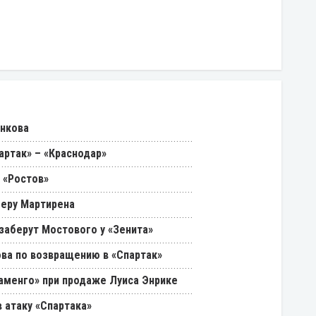
енкова
артак» – «Краснодар»
 «Ростов»
феру Мартирена
 заберут Мостового у «Зенита»
ва по возвращению в «Спартак»
ламенго» при продаже Луиса Энрике
 атаку «Спартака»