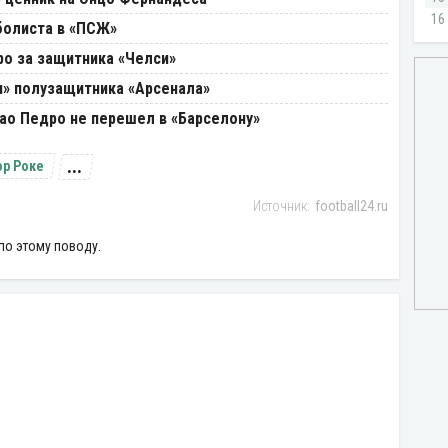
болиста в «ПСЖ»
ро за защитника «Челси»
и» полузащитника «Арсенала»
оао Педро не перешел в «Барселону»
...
ор Роке
football24.ru
по этому поводу.