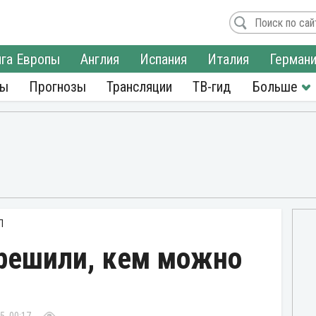
га Европы
Англия
Испания
Италия
Герман
ры
Прогнозы
Трансляции
ТВ-гид
Л
 решили, кем можно