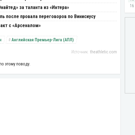
найтед» за таланта из «Интера»
ь после провала переговоров по Винисиусу
акт с «Арсеналом»
н
Английская Премьер-Лига (АПЛ)
theathletic.com
по этому поводу.