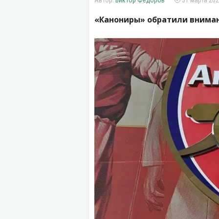
Виктор Федоров
31 марта 202
«Канониры» обратили вниман