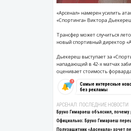
«Арсенал» намерен усилить ата
«Спортинга» Виктора Дьекереш
Трансфер может случиться лето
новый спортивный директор «А
Дьекереш выступает за «Спорти
нападающий в 42-х матчах забил
оценивает стоимость форварда 
1
Самые интересные новос
без рекламы
АРСЕНАЛ: ПОСЛЕДНИЕ НОВОСТИ
Бруно Гимараеш объяснил, почему 
Официально: Бруно Гимараеш пере
Полузащитник «Арсенала» хочет пе