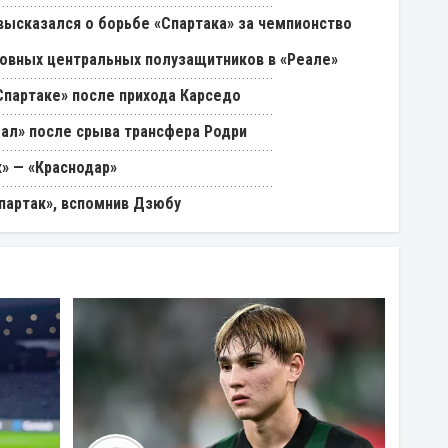
 высказался о борьбе «Спартака» за чемпионство
овных центральных полузащитников в «Реале»
Спартаке» после прихода Карседо
еал» после срыва трансфера Родри
к» — «Краснодар»
партак», вспомнив Дзюбу