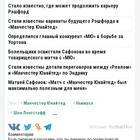
Стало известно, где может продолжить карьеру
Рэшфорд
Стали известны варианты будущего Рэшфорда в
«Манчестер Юнайтед»
Определился главный конкурент «МЮ» в борьбе за
Уортона
Болельщики освистали Сафонова во время
товарищеского матча с «МЮ»
Стали известны детали переговоров между «Реалом»
и «Манчестер Юнайтед» по Эндрику
Матвей Сафонов: «Матч с «Манчестер Юнайтед» был
максимально полезным для меня»
Манчестер Юнайтед
Ньюкасл
...
Шон Лонгстафф
football24.ru
Комментарии
Будь первым и расскажи, что ты думаешь по этому поводу.